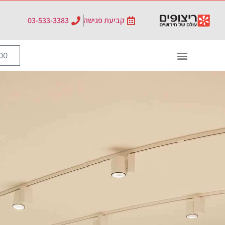
קביעת פגישה
03-533-3383
0
₪
0.00