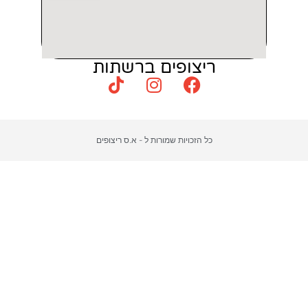
צופים ברשתות
כויות שמורות ל - א.ס ריצופים