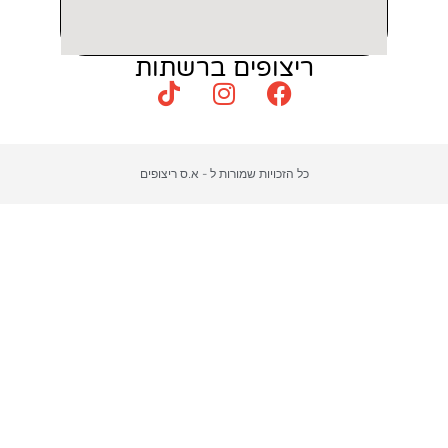
צופים ברשתות
כויות שמורות ל - א.ס ריצופים