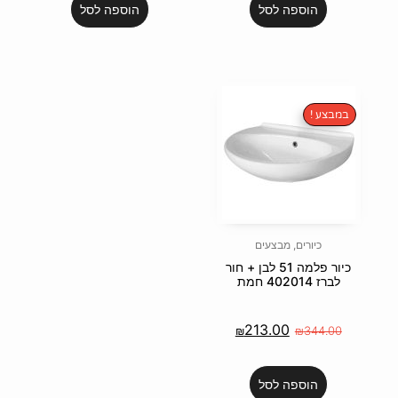
הוספה לסל
51 לבן + חור
2
₪