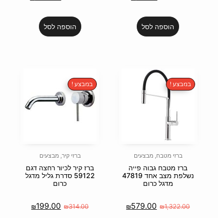
הוספה לסל
במבצע !
ם
ברזי קיר
,
מבצעים
ייה
ברז קיר לכיור רחצה דגם
פת מצב אחד 47819
59122 סדרת גליל מדגל
כרום
199.00
57
₪
₪
314.00
₪