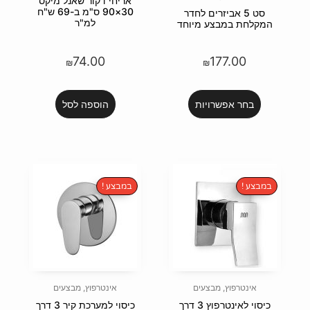
אריחי דקור שאנל מיקס
30×90 ס"מ ב-69 ש"ח
לחדר
למ"ר
יוחד
74.00
₪
הוספה לסל
במבצע !
ם
אינטרפוץ
,
מבצעים
כיסוי לאינטרפוץ 3 דרך
כיסוי למערכת קיר 3 דרך