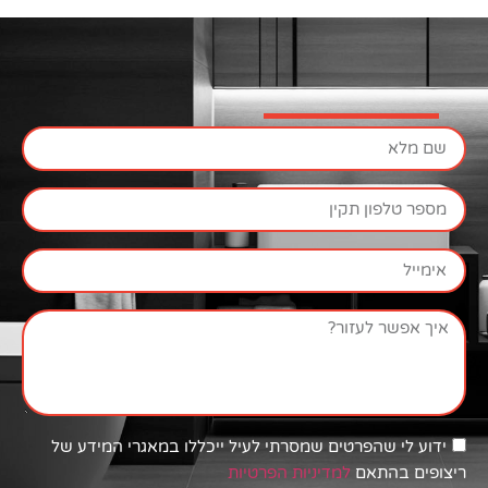
מסרתי לעיל ייכללו במאגרי המידע של
יות הפרטיות