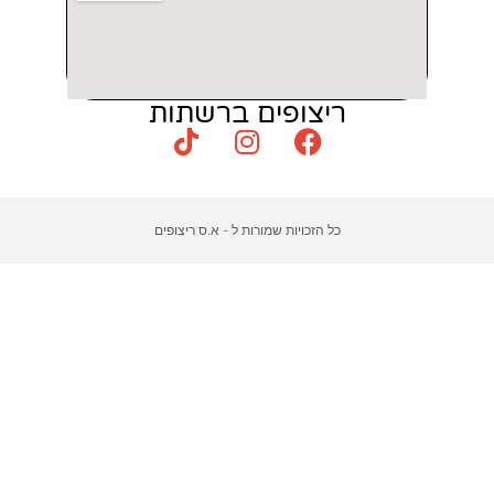
צופים ברשתות
כויות שמורות ל - א.ס ריצופים