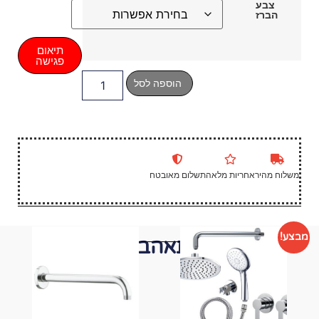
תיאום
פגישה
הוספה לסל
שלום מאובטח
י תאהבו גם...