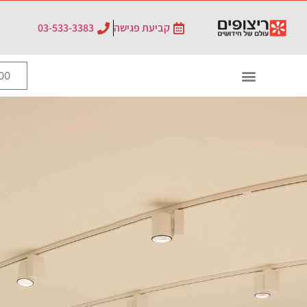
קביעת פגישה
03-533-3383
0
₪
0.00