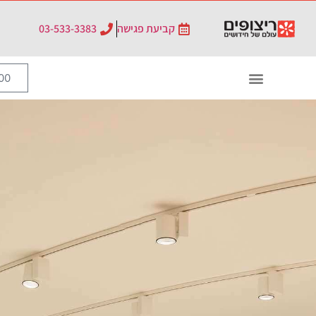
קביעת פגישה
03-533-3383
0
₪
0.00