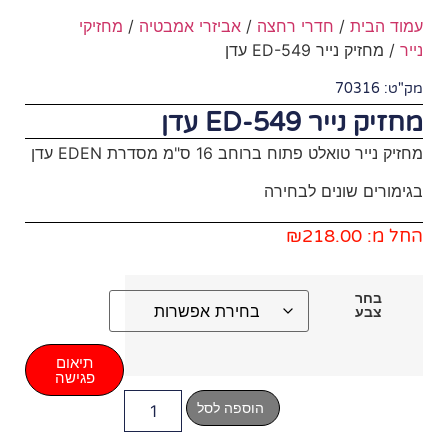
חצה
/
אביזרי אמבטיה
/
מחזיקי
"מ מסדרת EDEN עדן
ירה
תיאום
פגישה
הוספה לסל