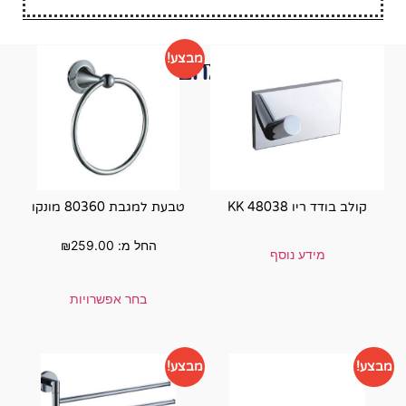
מבצע!
י תאהבו גם...
טבעת למגבת 80360 מונקו
החל מ:
259.00
₪
בחר אפשרויות
מבצע!