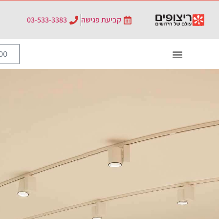
קביעת פגישה
03-533-3383
0
₪
0.00