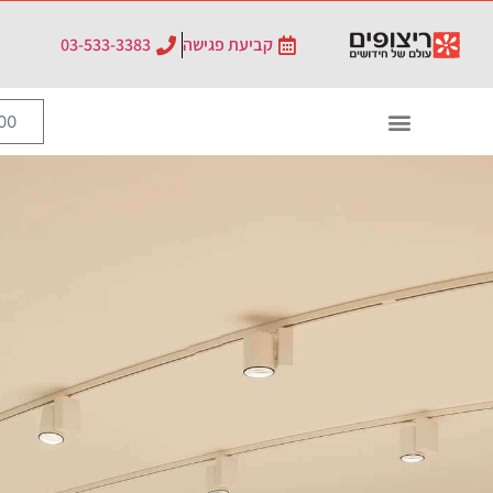
קביעת פגישה
03-533-3383
0
₪
0.00