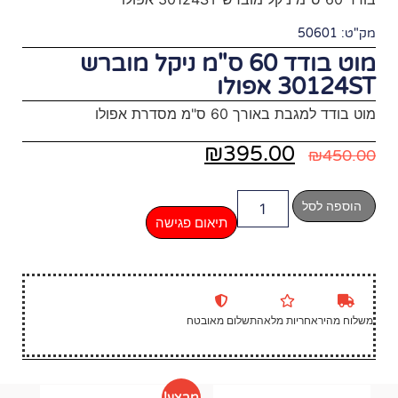
מוט בודד 60 ס"מ ניקל מוברש
ת אפולו
₪
39
תיאום פגישה
שלום מאובטח
מבצע!