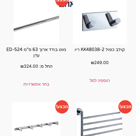
י תאהבו גם...
מוט בודד ארוך 63 ס"מ ED-524
עדן
החל מ:
324.00
₪
בחר אפשרויות
מבצע!