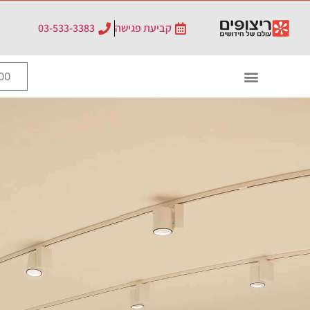
קביעת פגישה
03-533-3383
0
₪
0.00