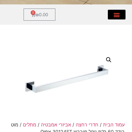
0
₪
0.00
חצה
/
אביזרי אמבטיה
/
מתלים
/ מוט