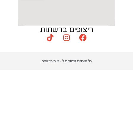
צופים ברשתות
כויות שמורות ל - א.ס ריצופים