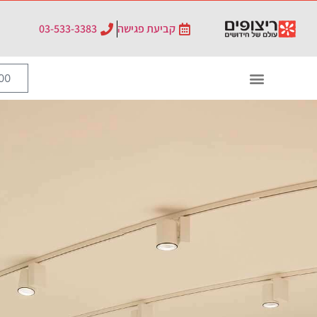
קביעת פגישה
03-533-3383
0
₪
0.00