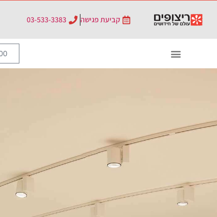
קביעת פגישה
03-533-3383
0
₪
0.00