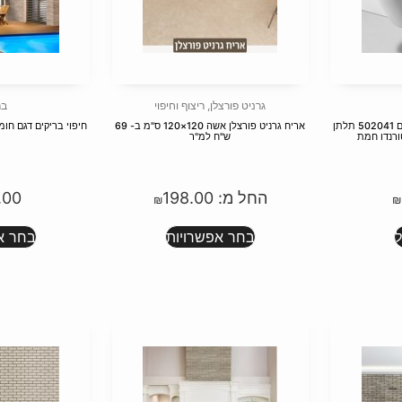
גרניט פורצלן
,
ריצוף וחיפוי
בר
אסלה תלויה קצרה 49 ס"מ דגם 502041 תלתן
אריח גרניט פורצלן אשה 120×120 ס"מ ב- 69
חיפוי בריקים דגם חו
ורנדו חמת
ש"ח למ"ר
החל מ:
198.00
.00
₪
₪
בחר אפשרויות
בחר א