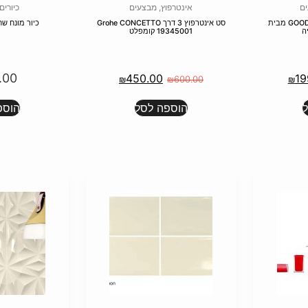
ם
אינטרפוץ
,
מבצעים
כיורים
ברז קיר נסתר קבוע GOOD LIFE מבית
סט אינטרפוץ 3 דרך Grohe CONCETTO
כיור מונח שחור 50113
ה
19345001 קומפלט
.00
450.00
19
₪
₪
600.00
₪
הוספה לסל
הוספ