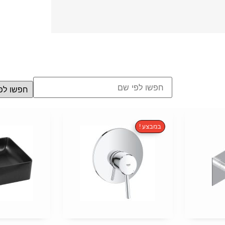
במבצע !