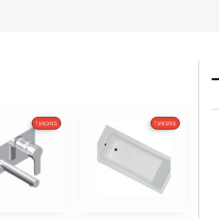
במבצע !
במבצע !