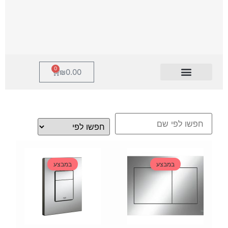
0
₪
0.00
במבצע