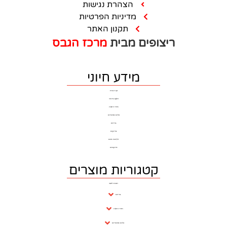
הצהרת נגישות
מדיניות הפרטיות
תקנון האתר
ם מבית
מרכז הגבס
מידע חיוני
דף הבית
ריצוף וחיפוי
חדרי רחצה
כלים סניטרים
ברזים
בריקים
דלתות פנים
פרקטים
וריות מוצרים
חנות ראשי
ברזים
חדרי רחצה
כלים סניטריים