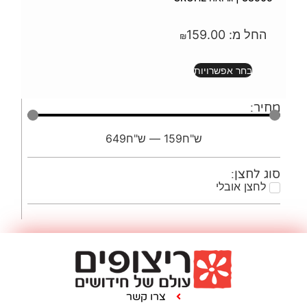
1
₪
"ח
159
—
ש"ח
649
צרו קשר