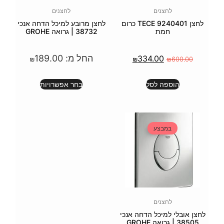
לחצנים
לחצן TECE 9240401 כרום
לחצן מרובע למיכל הדחה אנכי
38732 | גרואה GROHE
החל מ:
189.00
3
₪
₪
בחר אפשרויות
חה אנכי