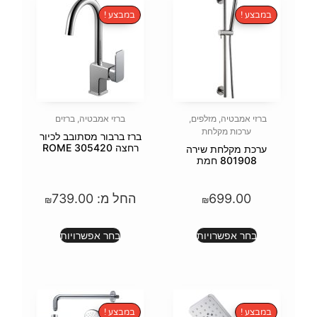
במבצע !
פים
,
ברזי אמבטיה
,
ברזים
ברז ברבור מסתובב לכיור
רחצה 305420 ROME
ירה
החל מ:
739.00
₪
ת
בחר אפשרויות
במבצע !