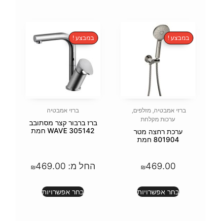
במבצע !
פים
,
ברזי אמבטיה
ברז ברבור קצר מסתובב
WAVE 305142 חמת
טר
החל מ:
469.00
₪
ת
בחר אפשרויות