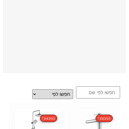
במבצע !