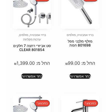
פים
ברזי אמבטיה
,
מזלפים
,
ערכות מקלחת
פל
סט אביזרי רחצה 7 חלקים
801854 CLEAR
9
החל מ:
1,399.00
₪
₪
ת
בחר אפשרויות
במבצע !