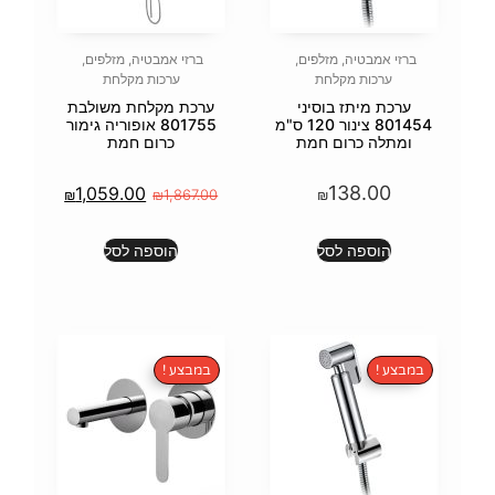
פים
,
ברזי אמבטיה
,
מזלפים
,
ערכות מקלחת
ני
ערכת מקלחת משולבת
801454 צינור 120 ס"מ
801755 אופוריה גימור
מת
כרום חמת
1,059.00
₪
₪
1,867.00
הוספה לסל
במבצע !