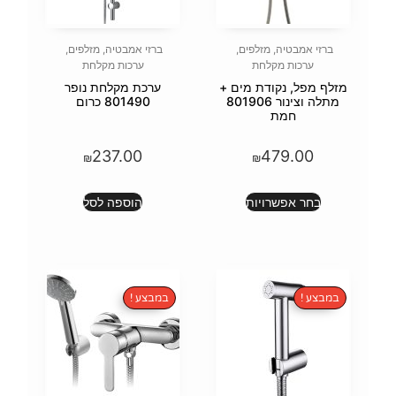
פים
,
ברזי אמבטיה
,
מזלפים
,
ערכות מקלחת
מים +
ערכת מקלחת נופר
נור 801906
801490 כרום
237.00
₪
ת
הוספה לסל
במבצע !