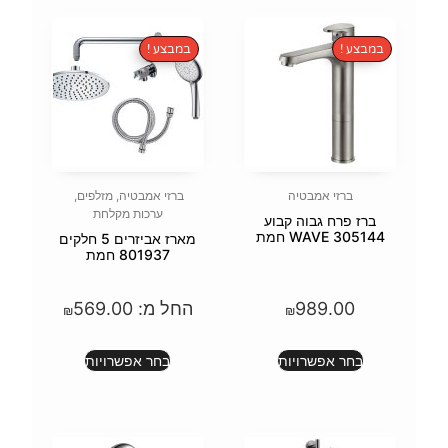
במבצע !
ברזי אמבטיה
,
מזלפים
,
ערכות מקלחת
בוע
מארז אביזרים 5 חלקים
801937 חמת
החל מ:
569.00
₪
ת
בחר אפשרויות