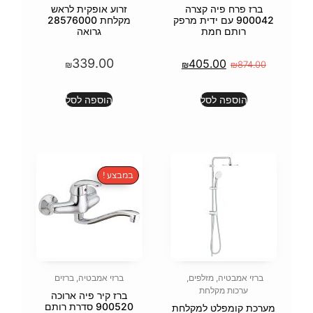
צרה
זרוע אופקית לראש
דית מרפק
מקלחת 28576000
גרואה
339.00
40
₪
₪
הוספה לסל
במבצע !
פים
,
ברזי אמבטיה
,
ברזים
ברז קיר פיה ארוכה
900520 סדרת רותם
מקלחת