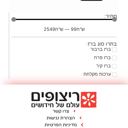
"ח
99
—
ש"ח
2549
צרו קשר
הצהרת נגישות
מדיניות הפרטיות