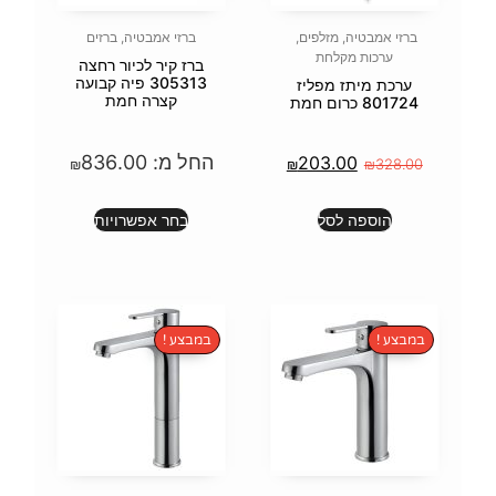
פים
,
ברזי אמבטיה
,
ברזים
ברז קיר לכיור רחצה
305313 פיה קבועה
יז
קצרה חמת
החל מ:
836.00
20
₪
₪
בחר אפשרויות
במבצע !