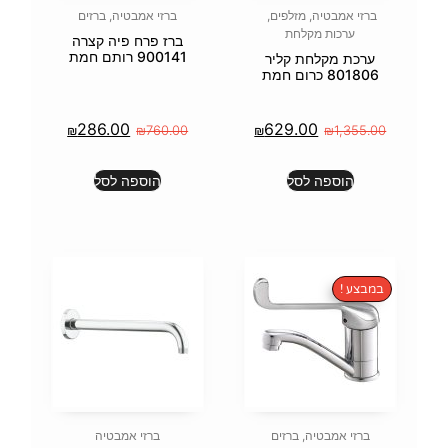
פים
,
ברזי אמבטיה
,
ברזים
ברז פרח פיה קצרה
900141 רותם חמת
ליר
286.00
62
₪
₪
760.00
₪
הוספה לסל
זים
ברזי אמבטיה