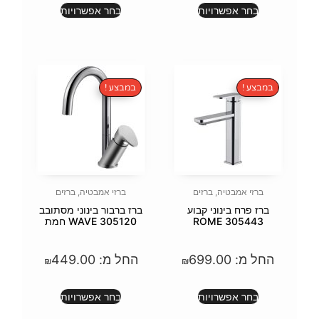
ת
בחר אפשרויות
במבצע !
זים
ברזי אמבטיה
,
ברזים
קבוע
ברז ברבור בינוני מסתובב
WAVE 305120 חמת
69
החל מ:
449.00
₪
₪
ת
בחר אפשרויות