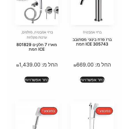
ברזי אמבטיה
,
מזלפים
,
ערכות מקלחת
סתובב
מארז 7 חלקים 801829
ICE חמת
66
החל מ:
1,439.00
₪
₪
ת
בחר אפשרויות
במבצע !