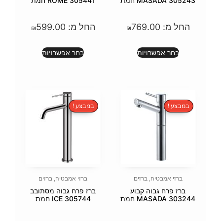
ת
305441 ROME חמת
76
החל מ:
599.00
₪
₪
ת
בחר אפשרויות
במבצע !
זים
ברזי אמבטיה
,
ברזים
בוע
ברז פרח גבוה מסתובב
305744 ICE חמת