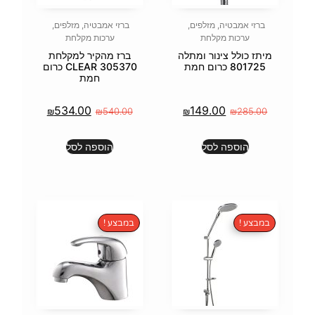
פים
,
ברזי אמבטיה
,
מזלפים
,
ערכות מקלחת
ומתלה
ברז מהקיר למקלחת
305370 CLEAR כרום
חמת
534.00
14
₪
₪
540.00
₪
הוספה לסל
במבצע !