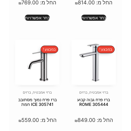
81
החל מ:
769.00
₪
₪
ת
בחר אפשרויות
במבצע !
זים
ברזי אמבטיה
,
ברזים
בוע
ברז פרח נמוך מסתובב
305741 ICE חמת
84
החל מ:
559.00
₪
₪