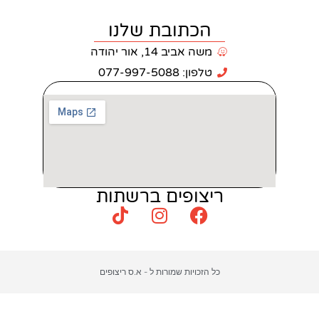
כתובת שלנו
 אביב 14, אור יהודה
: 077-997-5088
צופים ברשתות
כויות שמורות ל - א.ס ריצופים