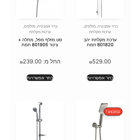
פים
,
ברזי אמבטיה
,
מזלפים
,
ערכות מקלחת
הב
סט מזלף מפל, מתלה +
צינור 801905 חמת
החל מ:
239.00
₪
ת
בחר אפשרויות