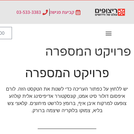
לתוכן
קביעת פגישה
03-533-3383
0
₪
0.00
המספרה
קט המספרה
עריכה כדי לשנות את הטקסט הזה. לורם
מט, קונסקטורר אדיפיסינג אלית קולהע
איף, ברומץ כלרשט מיחוצים. קלאצי צש
וקו בלוקריה שיצמה ברורק.