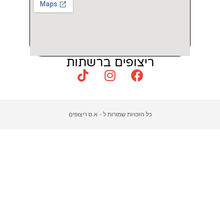
צופים ברשתות
כויות שמורות ל - א.ס ריצופים