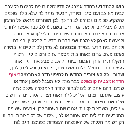
אמבטיה חדש
כולנו רוצים להיכנס כל ערב
מיוחד, הבעיה מתחילה שלא כולנו מוכנים
לצורך כך ולכן מוותרים מראש על הרעיון
אפילו מבלי לבדוק את המחירים. בשנת 2018 כבר אפשר לחדש
דר השירותים מבלי לקרוע את הכיס
שני חדרים חדשים לחלוטין. במידה
ה ונכנסתם לא מזמן לבית קיים או במידה
בית מספר שנים ורוצים לגוון ריצוף
ה ביותר להכניס צבע אחר וגוון אחר
כם.
משבצות, ריבועים, עיגולים, לבן,
החדשים לחיפוי חדר האמבטיה
ריצוף
כבר מזמן לא מוגבל לסגנון אחד או
ים לבחור לחדר האמבטיה שלכם איזה
 יכול להיראות מצוין. הטרנדים החדשים
ים ריצוף בצורת ריבועים, משולשים,
ת, אמבטיות בשחור לבן, צבעים ששונים
חור או לבן, שילוב של כל הצורות יחד וזו
ופציות העומדות בפניכם. הגבולות