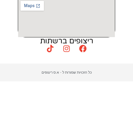
צופים ברשתות
כויות שמורות ל - א.ס ריצופים